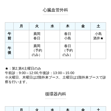
心臓血管外科
月
火
水
木
金
土
午
薦岡
春日
小島
前
春日
小島
酒井★
薦岡
春日
午
（予約
（予約
後
のみ）
のみ）
★：第2,第4土曜日のみ
午前診：9:00～12:00,午後診：13:00～15:00
※火曜日、木曜日は2階外来ブース、土曜日は1階外来ブースで診
察を行います。
循環器内科
月
火
水
木
金
土