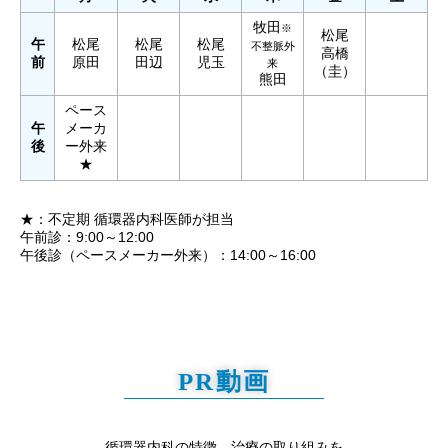
牧田
※
松尾
午
松尾
松尾
松尾
不整脈外
高橋
前
原田
田辺
児玉
来
（圭）
熊田
ペース
午
メーカ
後
ー外来
★
★：不定期 循環器内科医師が担当
午前診：9:00～12:00
午後診（ペースメーカー外来）：14:00～16:00
PR動画
循環器内科の特徴、治療の取り組みを